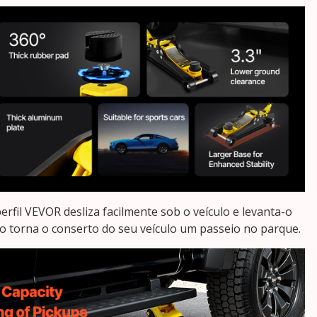
erfil VEVOR desliza facilmente sob o veículo e levanta-o
o torna o conserto do seu veículo um passeio no parque.