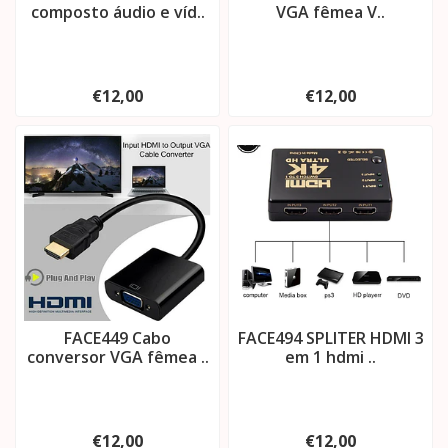
composto áudio e víd..
VGA fêmea V..
€12,00
€12,00
FACE449 Cabo
FACE494 SPLITER HDMI 3
conversor VGA fêmea ..
em 1 hdmi ..
€12,00
€12,00