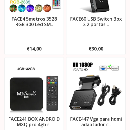
FACE4 5metros 3528
FACE60 USB Switch Box
RGB 300 Led SM..
2 2 portas ..
€14,00
€30,00
FACE241 BOX ANDROID
FACE447 Vga para hdmi
MXQ pro 4gb r..
adaptador c..