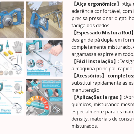
【Alça ergonômica】:
Alça
aderência confortável, com
precisa pressionar o gatilh
fadiga dos dedos.
【Espessado Mistura Rod
design de pá dupla em form
completamente misturado, 
argamassa espirre em todos
【Fácil instalação】:
Design
a máquina principal, rápido
【Acessórios】 completos
substitui rapidamente as es
manutenção.
【Aplicações largas 】:
Apr
químicos, misturando mesm
especialmente para os materi
density, materiais de const
misturados.