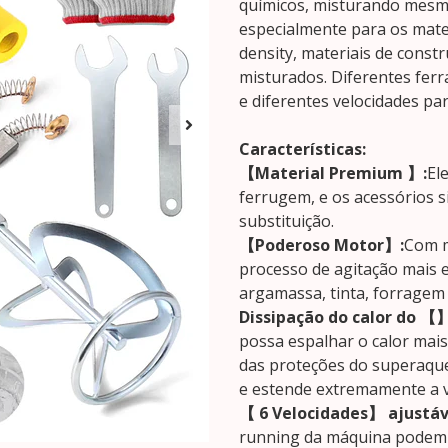
químicos, misturando mesm
especialmente para os materi
density, materiais de const
misturados. Diferentes fer
e diferentes velocidades pa
Características:
【Material Premium 】:
El
ferrugem, e os acessórios s
substituição.
【Poderoso Motor】:
Com m
processo de agitação mais e
argamassa, tinta, forragem 
Dissipação do calor do 【】
possa espalhar o calor mais
das proteções do superaqu
e estende extremamente a vi
【 6 Velocidades】 ajustáv
running da máquina podem s