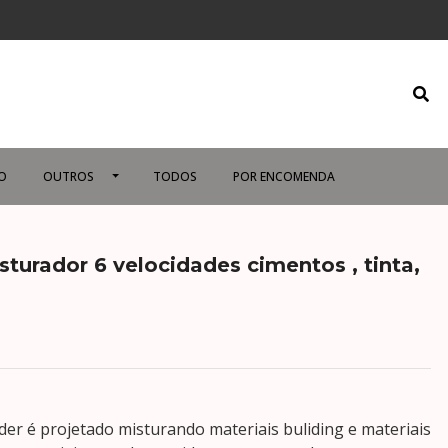
O
OUTROS
TODOS
POR ENCOMENDA
turador 6 velocidades cimentos , tinta,
der é projetado misturando materiais buliding e materiais