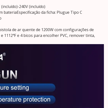
(incluído)-240V (incluído)
m bateriaEspecificação da ficha: Plugue Tipo C
o
e pistola de ar quente de 1200W com configurações de
e 1112℉ e 4 bicos para encolher PVC, remover tinta,