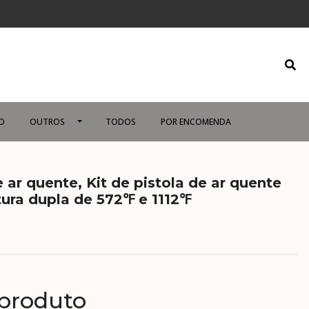
O
OUTROS
TODOS
POR ENCOMENDA
 ar quente, Kit de pistola de ar quente
ra dupla de 572℉ e 1112℉
 produto