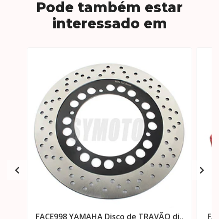
Pode também estar
interessado em
FACE998 YAMAHA Disco de TRAVÃO di..
FA