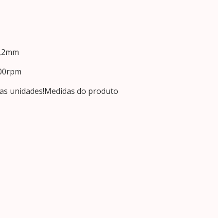
4,2mm
000rpm
rias unidades!Medidas do produto