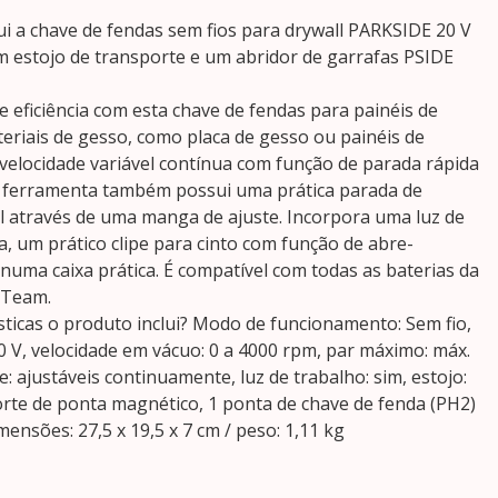
ui a chave de fendas sem fios para drywall PARKSIDE 20 V
m estojo de transporte e um abridor de garrafas PSIDE
 eficiência com esta chave de fendas para painéis de
teriais de gesso, como placa de gesso ou painéis de
 velocidade variável contínua com função de parada rápida
A ferramenta também possui uma prática parada de
l através de uma manga de ajuste. Incorpora uma luz de
, um prático clipe para cinto com função de abre-
numa caixa prática. É compatível com todas as baterias da
 Team.
sticas o produto inclui? Modo de funcionamento: Sem fio,
0 V, velocidade em vácuo: 0 a 4000 rpm, par máximo: máx.
e: ajustáveis continuamente, luz de trabalho: sim, estojo:
orte de ponta magnético, 1 ponta de chave de fenda (PH2)
dimensões: 27,5 x 19,5 x 7 cm / peso: 1,11 kg