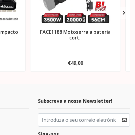
impacto
FACE1188 Motoserra a bateria
F
cort..
€49,00
Subscreva a nossa Newsletter!
Siga-nos