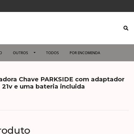
O
OUTROS
TODOS
POR ENCOMENDA
adora Chave PARKSIDE com adaptador
 21v e uma bateria incluida
roduto