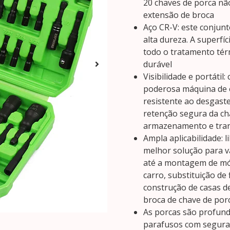
20 chaves de porca nã
extensão de broca
Aço CR-V: este conjunt
alta dureza. A superfí
todo o tratamento tér
durável
Visibilidade e portáti
poderosa máquina de e
resistente ao desgast
retenção segura da cha
armazenamento e tra
Ampla aplicabilidade: 
melhor solução para v
até a montagem de mó
carro, substituição de
construção de casas d
broca de chave de por
As porcas são profund
parafusos com seguran