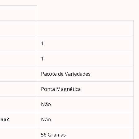
‎1
‎1
‎Pacote de Variedades
‎Ponta Magnética
‎Não
lha?
‎Não
‎56 Gramas