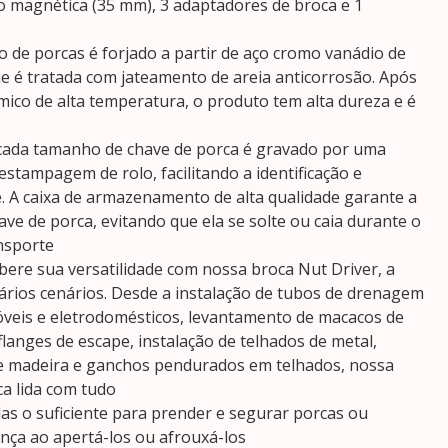
o magnética (35 mm), 3 adaptadores de broca e 1
o de porcas é forjado a partir de aço cromo vanádio de
cie é tratada com jateamento de areia anticorrosão. Após
mico de alta temperatura, o produto tem alta dureza e é
l: cada tamanho de chave de porca é gravado por uma
stampagem de rolo, facilitando a identificação e
e. A caixa de armazenamento de alta qualidade garante a
ve de porca, evitando que ela se solte ou caia durante o
nsporte
libere sua versatilidade com nossa broca Nut Driver, a
ários cenários. Desde a instalação de tubos de drenagem
veis e eletrodomésticos, levantamento de macacos de
 flanges de escape, instalação de telhados de metal,
e madeira e ganchos pendurados em telhados, nossa
ca lida com tudo
as o suficiente para prender e segurar porcas ou
ça ao apertá-los ou afrouxá-los