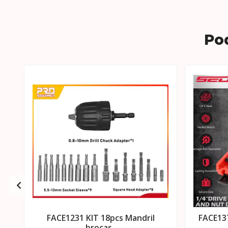
Po
FACE1231 KIT 18pcs Mandril
FACE13
brocas..