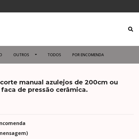
O
OUTROS
TODOS
POR ENCOMENDA
corte manual azulejos de 200cm ou
 faca de pressão cerâmica.
 encomenda
 mensagem)