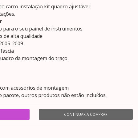
do carro instalação kit quadro ajustável!
cações.
r
o para o seu painel de instrumentos.
bs de alta qualidade
 2005-2009
 fáscia
o quadro da montagem do traço
o, com acessórios de montagem
 pacote, outros produtos não estão incluídos.
CONTINUAR A COMPRAR