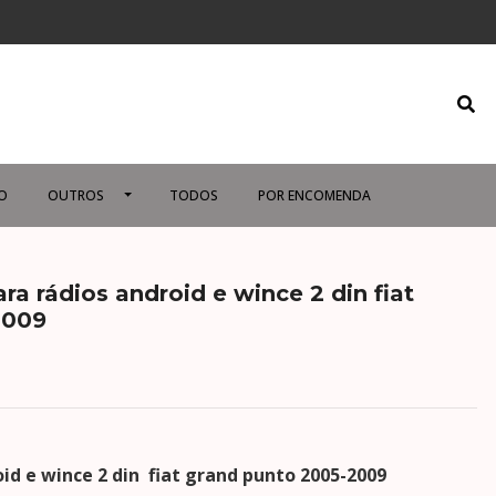
O
OUTROS
TODOS
POR ENCOMENDA
 rádios android e wince 2 din fiat
2009
oid e wince
2 din fiat grand punto 2005-2009