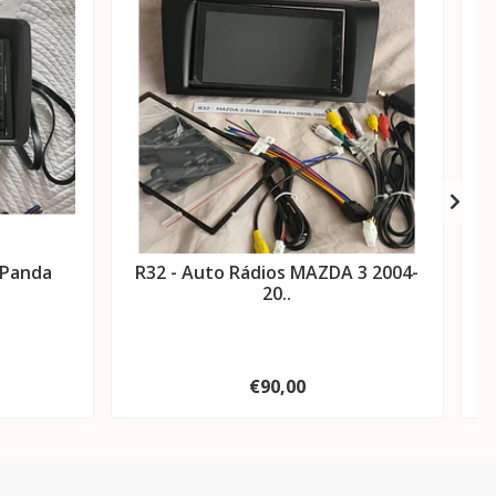
 Panda
R32 - Auto Rádios MAZDA 3 2004-
R
20..
€90,00