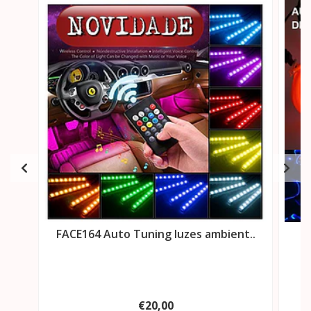
FACE164 Auto Tuning luzes ambient..
F
€20,00