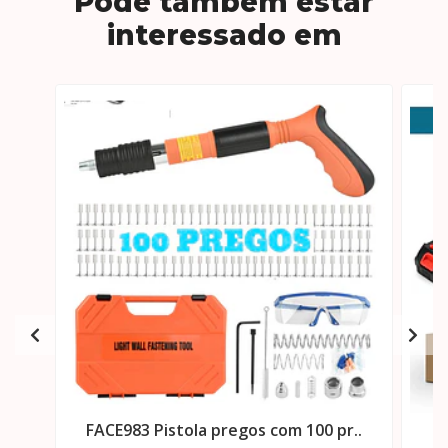
Pode também estar
interessado em
FACE983 Pistola pregos com 100 pr..
F