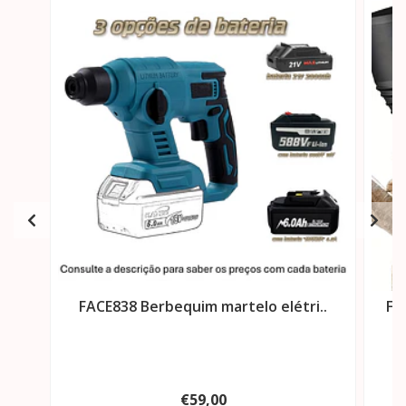
FACE838 Berbequim martelo elétri..
FA
€59,00