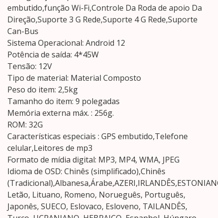
embutido,função Wi-Fi,Controle Da Roda de apoio Da
Direção,Suporte 3 G Rede,Suporte 4 G Rede,Suporte
Can-Bus
Sistema Operacional: Android 12
Potência de saída: 4*45W
Tensão: 12V
Tipo de material: Material Composto
Peso do item: 2,5kg
Tamanho do item: 9 polegadas
Memória externa máx. : 256g.
ROM: 32G
Características especiais : GPS embutido,Telefone
celular,Leitores de mp3
Formato de mídia digital: MP3, MP4, WMA, JPEG
Idioma de OSD: Chinês (simplificado),Chinês
(Tradicional),Albanesa,Árabe,AZERI,IRLANDÊS,ESTONIANO
Letão, Lituano, Romeno, Norueguês, Português,
Japonês, SUECO, Eslovaco, Esloveno, TAILANDÊS,