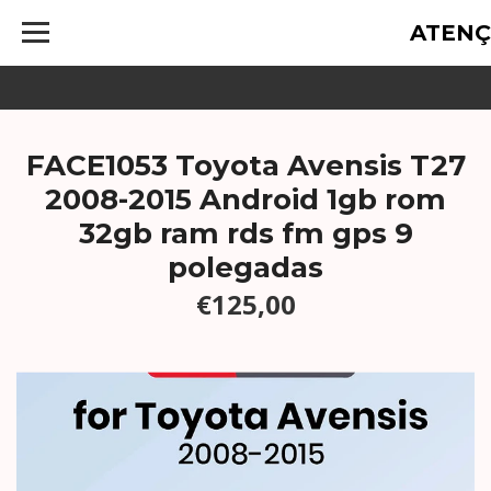
ATENÇ
FACE1053 Toyota Avensis T27
2008-2015 Android 1gb rom
32gb ram rds fm gps 9
polegadas
€125,00