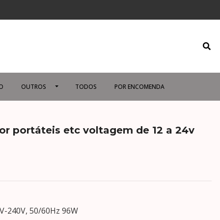
O
OUTROS
TODOS
POR ENCOMENDA
r portáteis etc voltagem de 12 a 24v
0V-240V, 50/60Hz 96W