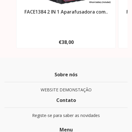
FACE1384 2 IN 1 Aparafusadora com..
FA
€38,00
Sobre nós
WEBSITE DEMONSTAÇÃO
Contato
Registe-se para saber as novidades
Menu