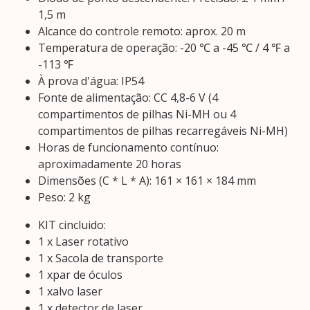
1,5 m
Alcance do controle remoto: aprox. 20 m
Temperatura de operação: -20 ℃ a -45 ℃ / 4 ℉ a
-113 ℉
À prova d'água: IP54
Fonte de alimentação: CC 4,8-6 V (4
compartimentos de pilhas Ni-MH ou 4
compartimentos de pilhas recarregáveis ​​Ni-MH)
Horas de funcionamento contínuo:
aproximadamente 20 horas
Dimensões (C * L * A): 161 × 161 × 184 mm
Peso: 2 kg
KIT cincluido:
1 x Laser rotativo
1 x Sacola de transporte
1 xpar de óculos
1 xalvo laser
1 x detector de laser