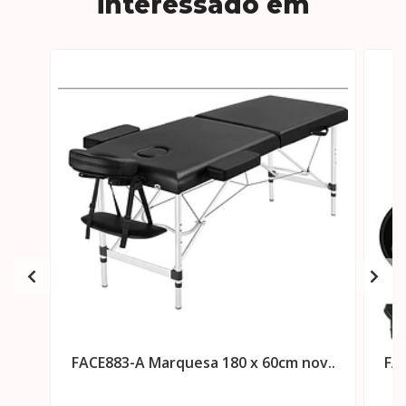
interessado em
FACE883-A Marquesa 180 x 60cm nov..
FA