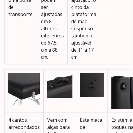
de
ser
cinto da
transporte.
ajustadas
plataforma
em 8
de mão
alturas
suspenso
diferentes
também é
de 67,5
ajustável
cm a 88
de 11 a 17
cm.
cm.
4 cantos
Vem com
Esta maca
Existem a
arredondados
alças para
de
toques na