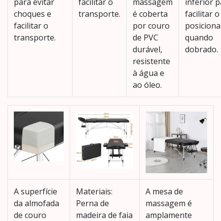
para evitar
facilitar o
massagem
inferior 
choques e
transporte.
é coberta
facilitar o
facilitar o
por couro
posicion
transporte.
de PVC
quando
durável,
dobrado.
resistente
à água e
ao óleo.
A superfície
Materiais:
A mesa de
da almofada
Perna de
massagem é
de couro
madeira de faia
amplamente