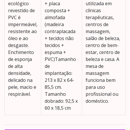
ecológico
+ placa
utilizada em
revestido de
composta +
clínicas
PVC é
almofada
terapêuticas,
impermeável,
(madeira
centros de
resistente ao
contraplacada
massagem,
óleo e ao
+ tecidos não
salão de beleza,
desgaste.
tecidos +
centro de bem-
Enchimento
espuma +
estar, centro de
de esponja
PVC)Tamanho
beleza e casa. A
de alta
de
mesa de
densidade,
implantação:
massagem
delicado na
213 x 82 x 64-
funciona bem
pele, macio e
85,5 cm.
para uso
respirável.
Tamanho
profissional ou
dobrado: 92,5 x
doméstico.
60 x 18,5 cm