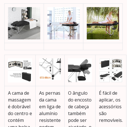
A cama de
As pernas
O ângulo
É fácil de
massagem
da cama
do encosto
aplicar, os
é dobrável
em liga de
de cabeça
acessórios
do centro e
alumínio
também
são
contém
resistente
pode ser
removíveis.
uma bolsa
podem
ajustado, o