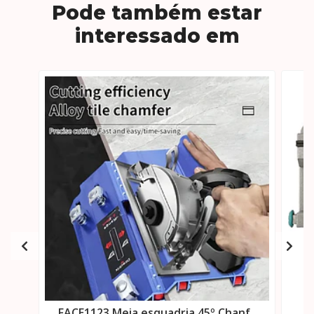
Pode também estar
interessado em
FACE1123 Meia esquadria 45º Chanf..
F