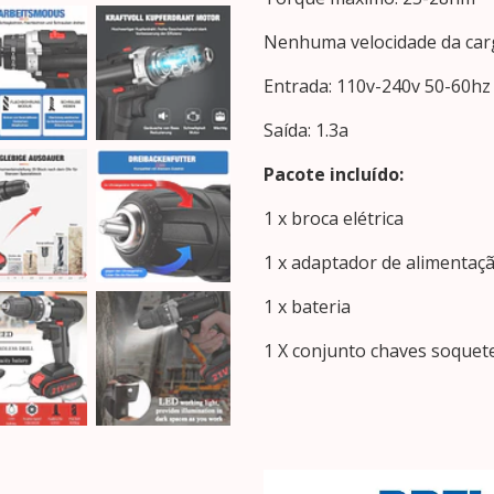
Nenhuma velocidade da carg
Entrada: 110v-240v 50-60hz
Saída: 1.3a
Pacote incluído:
1 x broca elétrica
1 x adaptador de alimentaç
1 x bateria
1 X conjunto chaves soquete