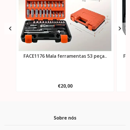
FACE1176 Mala ferramentas 53 peça..
FA
€20,00
Sobre nós