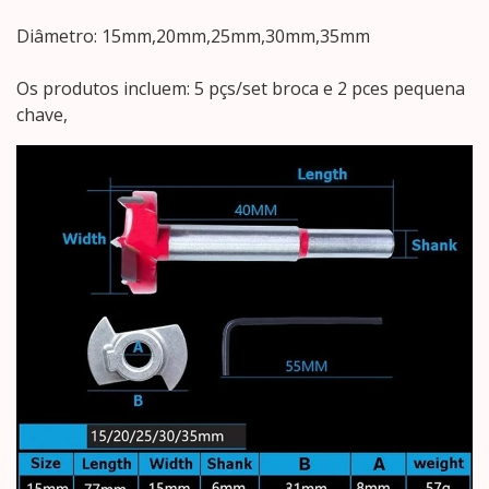
Diâmetro: 15mm,20mm,25mm,30mm,35mm
Os produtos incluem: 5 pçs/set broca e 2 pces pequena
chave,