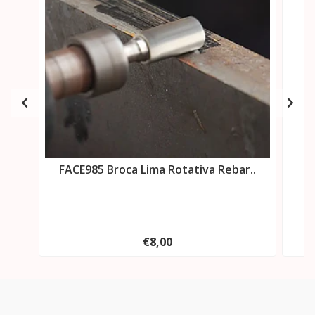
FACE985 Broca Lima Rotativa Rebar..
F
€8,00