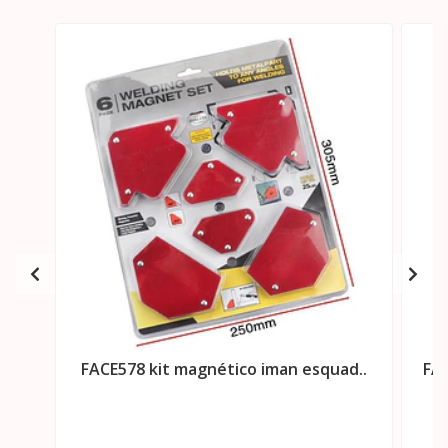
FACE578 kit magnético iman esquad..
FAC