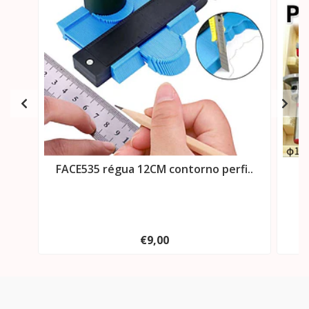
FACE535 régua 12CM contorno perfi..
FA
€9,00