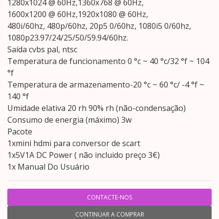
1280x1024 @ 60Hz,1360x768 @ 60Hz,
1600x1200 @ 60Hz,1920x1080 @ 60Hz,
480i/60hz, 480p/60hz, 20p5 0/60hz, 1080i5 0/60hz,
1080p23.97/24/25/50/59.94/60hz.
Saída cvbs pal, ntsc
Temperatura de funcionamento 0 °c ~ 40 °c/32 °f ~ 104
°f
Temperatura de armazenamento-20 °c ~ 60 °c/ -4 °f ~
140 °f
Umidade elativa 20 rh 90% rh (não-condensação)
Consumo de energia (máximo) 3w
Pacote
1xmini hdmi para conversor de scart
1x5V1A DC Power ( não incluido preço 3€)
1x Manual Do Usuário
CONTACTE-NOS
CONTINUAR A COMPRAR