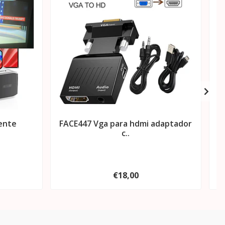
ente
FACE447 Vga para hdmi adaptador
F
c..
€18,00