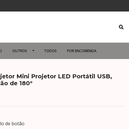
O
OUTROS
TODOS
POR ENCOMENDA
etor Mini Projetor LED Portátil USB,
ão de 180°
lo de botão