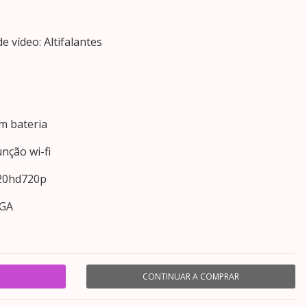
e vídeo: Altifalantes
m bateria
nção wi-fi
720hd720p
VGA
CONTINUAR A COMPRAR