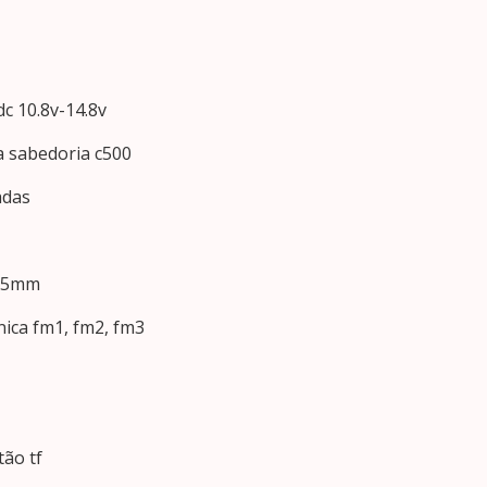
c 10.8v-14.8v
 a sabedoria c500
adas
 85mm
nica fm1, fm2, fm3
tão tf