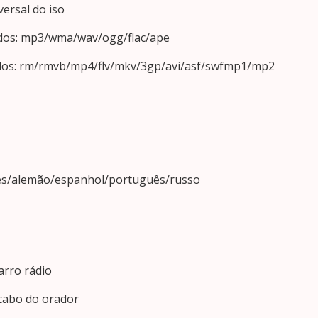
ersal do iso
dos: mp3/wma/wav/ogg/flac/ape
dos: rm/rmvb/mp4/flv/mkv/3gp/avi/asf/swfmp1/mp2
ncês/alemão/espanhol/português/russo
carro rádio
 cabo do orador