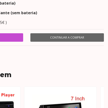
bateria)
lante (sem bateria)
5€ )
CONTINUAR A COMPRAR
 em