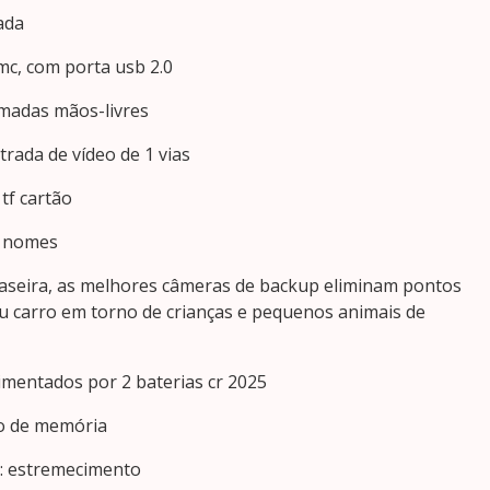
gada
mc, com porta usb 2.0
amadas mãos-livres
ntrada de vídeo de 1 vias
tf cartão
e nomes
aseira, as melhores câmeras de backup eliminam pontos
eu carro em torno de crianças e pequenos animais de
imentados por 2 baterias cr 2025
o de memória
a: estremecimento