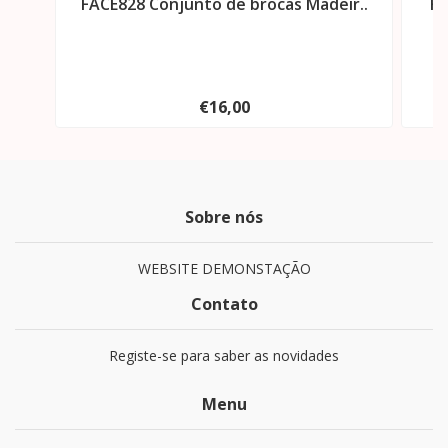
FACE828 Conjunto de brocas Madeir..
FA
€16,00
Sobre nós
WEBSITE DEMONSTAÇÃO
Contato
Registe-se para saber as novidades
Menu