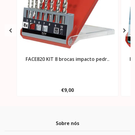
FACE820 KIT 8 brocas impacto pedr..
FA
€9,00
Sobre nós