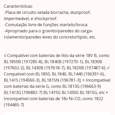
Características:
-Placa de circuito selada borracha, dustproof,
impermeável, e shockproof.
-Comutação livre de funções martelo/broca.
-Apropriado para o granito/paredes do carga-
rolamento/paredes leves do concreto/tijolo, etc.
√ Compatível com baterias de lítio da série 18V B, como
BL1850B (197285-8), BL1840B (197270-1), BL1830B
(197602-2), BL1430B (197618-7), BL1820B (197487-6); √
Compatível com BL1850, BL1840, BL1440 (196391-6),
BL1415 (194560-3), BL1815N (196781-3); × Incompatível
com baterias da série G, como BL1813G (196663-9)
BL1413G (196882-7) BL1415G BL1430G BL1815G, etc ×
Incompatível com baterias de 18v Ni-CD, como 1822
(194465-7)