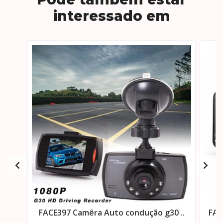
interessado em
FACE397 Camêra Auto condução g30 ..
FAC