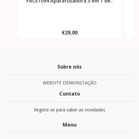
FACE1094 Aparafusadora 3 em 1 de..
F
€29,00
Sobre nós
WEBSITE DEMONSTAÇÃO
Contato
Registe-se para saber as novidades
Menu