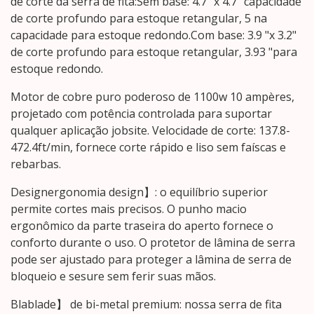
de corte da serra de fita:Sem base: 4.7 "x 4.7" capacidade
de corte profundo para estoque retangular, 5 na
capacidade para estoque redondo.Com base: 3.9 "x 3.2"
de corte profundo para estoque retangular, 3.93 "para
estoque redondo.
Motor de cobre puro poderoso de 1100w 10 ampères,
projetado com potência controlada para suportar
qualquer aplicação jobsite. Velocidade de corte: 137.8-
472.4ft/min, fornece corte rápido e liso sem faíscas e
rebarbas.
Designergonomia design】: o equilíbrio superior
permite cortes mais precisos. O punho macio
ergonômico da parte traseira do aperto fornece o
conforto durante o uso. O protetor de lâmina de serra
pode ser ajustado para proteger a lâmina de serra de
bloqueio e sesure sem ferir suas mãos.
Blablade】 de bi-metal premium: nossa serra de fita