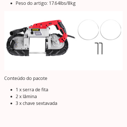
Peso do artigo: 17.64lbs/8kg
Conteúdo do pacote
1 x serra de fita
2 x lâmina
3 x chave sextavada