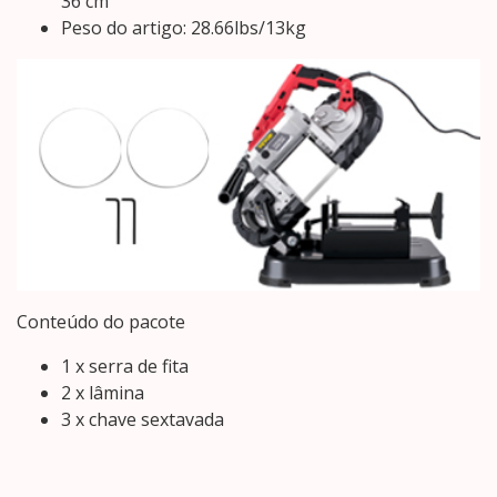
36 cm
Peso do artigo: 28.66lbs/13kg
Conteúdo do pacote
1 x serra de fita
2 x lâmina
3 x chave sextavada