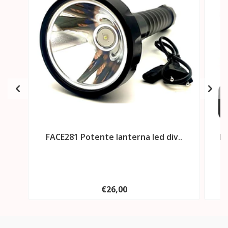
FACE281 Potente lanterna led div..
FA
€26,00