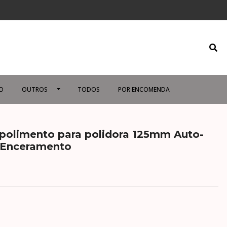
O
OUTROS
TODOS
POR ENCOMENDA
polimento para polidora 125mm Auto-
 Enceramento