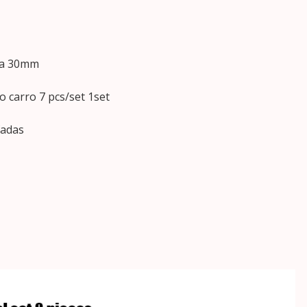
ra 30mm
 carro 7 pcs/set 1set
fadas