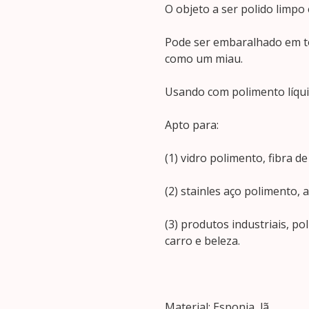
O objeto a ser polido limpo 
Pode ser embaralhado em to
como um miau.
Usando com polimento líquid
Apto para:
(1) vidro polimento, fibra d
(2) stainles aço polimento, 
(3) produtos industriais, p
carro e beleza.
Material: Esponja, lã