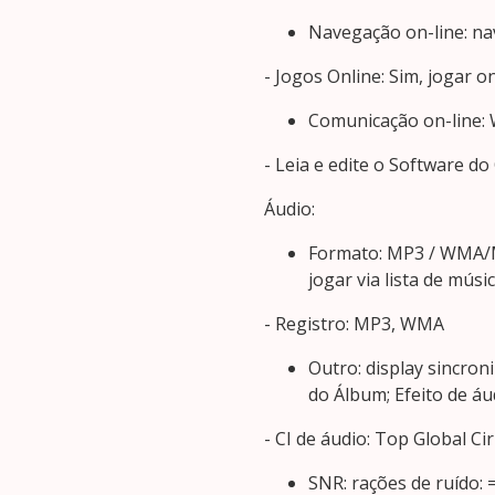
Navegação on-line: n
- Jogos Online: Sim, jogar o
Comunicação on-line: 
- Leia e edite o Software do
Áudio:
Formato: MP3 / WMA/MP
jogar via lista de músi
- Registro: MP3, WMA
Outro: display sincron
do Álbum; Efeito de áu
- CI de áudio: Top Global Ci
SNR: rações de ruído: 