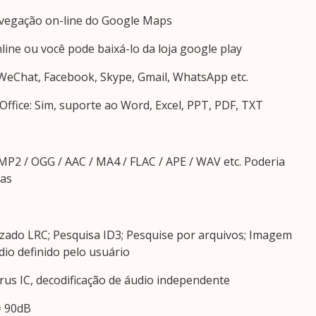
avegação on-line do Google Maps
nline ou você pode baixá-lo da loja google play
WeChat, Facebook, Skype, Gmail, WhatsApp etc.
 Office: Sim, suporte ao Word, Excel, PPT, PDF, TXT
2 / OGG / AAC / MA4 / FLAC / APE / WAV etc. Poderia
cas
izado LRC; Pesquisa ID3; Pesquise por arquivos; Imagem
dio definido pelo usuário
rrus IC, decodificação de áudio independente
= 90dB