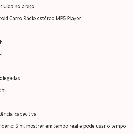
cluida no preço
roid Carro Rádio estéreo MP5 Player
ch
N
polegadas
 cm
tência: capacitiva
endário: Sim, mostrar em tempo real e pode usar o tempo