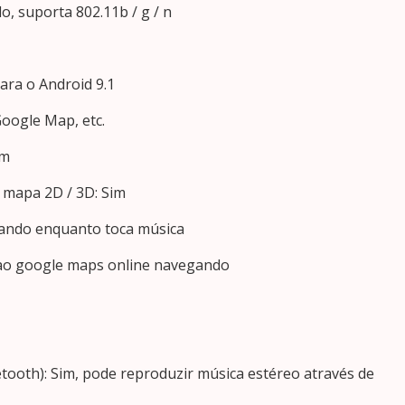
o, suporta 802.11b / g / n
ara o Android 9.1
Google Map, etc.
im
e mapa 2D / 3D: Sim
gando enquanto toca música
e ao google maps online navegando
tooth): Sim, pode reproduzir música estéreo através de