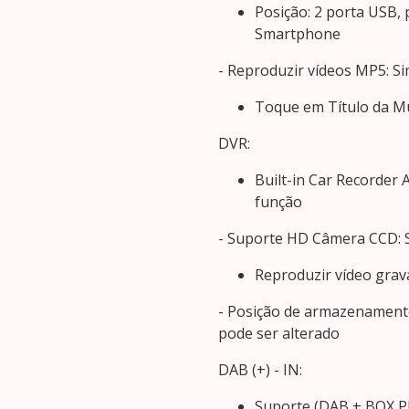
Posição: 2 porta USB, 
Smartphone
- Reproduzir vídeos MP5: S
Toque em Título da Mú
DVR:
Built-in Car Recorder
função
- Suporte HD Câmera CCD: 
Reproduzir vídeo grav
- Posição de armazenament
pode ser alterado
DAB (+) - IN:
Suporte (DAB + BOX