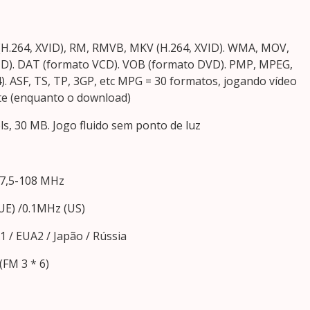
(H.264, XVID), RM, RMVB, MKV (H.264, XVID). WMA, MOV,
ID). DAT (formato VCD). VOB (formato DVD). PMP, MPEG,
). ASF, TS, TP, 3GP, etc MPG = 30 formatos, jogando vídeo
te (enquanto o download)
els, 30 MB. Jogo fluido sem ponto de luz
 87,5-108 MHz
UE) /0.1MHz (US)
 / EUA2 / Japão / Rússia
(FM 3 * 6)