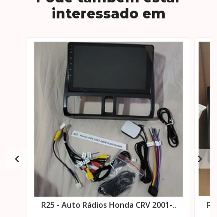
interessado em
R25 - Auto Rádios Honda CRV 2001-..
R4