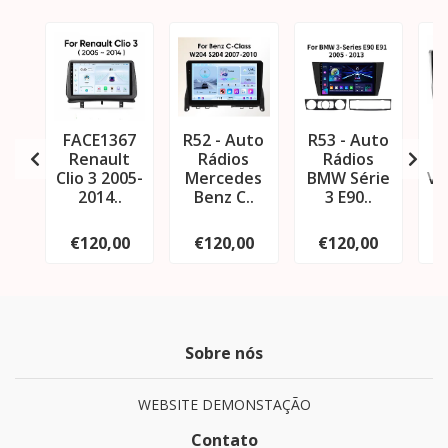
FACE1367
R52 - Auto
R53 - Auto
R
Renault
Rádios
Rádios
Clio 3 2005-
Mercedes
BMW Série
Vo
2014..
Benz C..
3 E90..
€120,00
€120,00
€120,00
Sobre nós
WEBSITE DEMONSTAÇÃO
Contato