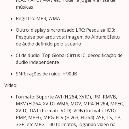
FLAC / APE / WAV etc. Poderia jogar via lista de
músicas
Registro: MP3, WMA
Outro: display sincronizado LRC; Pesquisa ID3;
Pesquise por arquivos; Imagem do Álbum; Efeito
de áudio definido pelo usuário
CI de áudio: Top Global Cirrus IC, decodificação de
áudio independente
SNR: rações de ruído: = 90dB
Vídeo:
Formato: Suporte AVI (H.264, XVID), RM, RMVB,
MKV (H.264, XVID). WMA, MOV, MP4 (H.264, MPEG,
XVID). DAT (formato VCD). VOB (formato DVD).
PMP, MPEG, MPG. FLV (H.263, H.264). ASF, TS, TP,
3GP, etc MPG = 30 formatos, jogando vídeo na