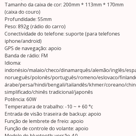
Tamanho da caixa de cor: 200mm * 113mm * 170mm
(caixa do couro)
Profundidade: 55mm
Peso: 892g (rádio do carro)
Conectividade do telefone: suporte (para telefones
iphone/android)
GPS de navegação: apoio
Banda de rádio: FM
Idioma:
indonésio/malaio/checo/dinamarquês/alemão/inglês/espan
norueguês/polonês/português/romeno/eslovaco/finlandê
árabe/persa/hindi/bengali/tailandês/khmer/coreano/chin
simplificado/chinês tradicional/japonês
Potência: 60W
Temperatura de trabalho: -10 ~ + 60 °c
Entrada de visão traseira de backup: apoio
Função de lembrete de freio: apoio
Função de controle do volante: apoio
Modelo de bluetooth: versão 4.0