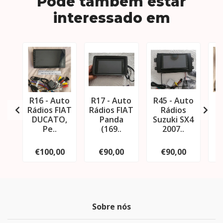
Pode também estar
interessado em
R16 - Auto
R17 - Auto
R45 - Auto
R
Rádios FIAT
Rádios FIAT
Rádios
DUCATO,
Panda
Suzuki SX4
M
Pe..
(169..
2007..
€100,00
€90,00
€90,00
Sobre nós