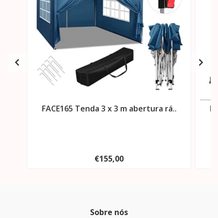
FACE165 Tenda 3 x 3 m abertura rá..
FA
€155,00
Sobre nós