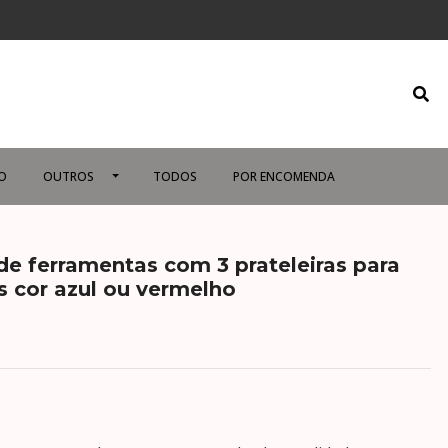
O
OUTROS
TODOS
POR ENCOMENDA
de ferramentas com 3 prateleiras para
s cor azul ou vermelho