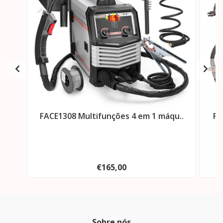
FACE1308 Multifunções 4 em 1 máqu..
FA
€165,00
Sobre nós