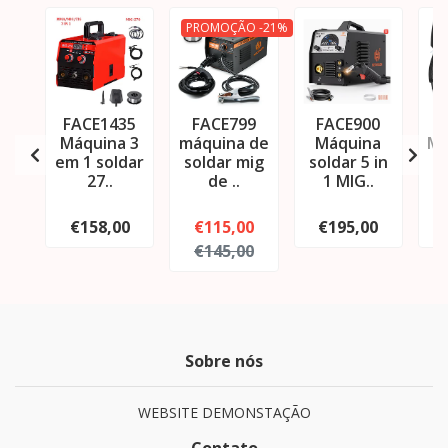
PROMOÇÃO -21%
FACE1435
FACE799
FACE900
F
Máquina 3
máquina de
Máquina
Mu
em 1 soldar
soldar mig
soldar 5 in
27..
de ..
1 MIG..
€158,00
€115,00
€195,00
€145,00
Sobre nós
WEBSITE DEMONSTAÇÃO
Contato