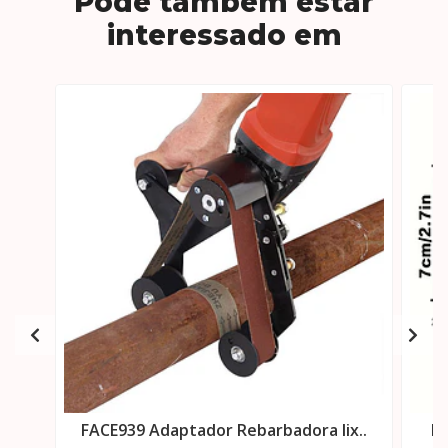
Pode também estar
interessado em
FACE939 Adaptador Rebarbadora lix..
FA