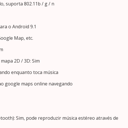
o, suporta 802.11b / g / n
ara o Android 9.1
Google Map, etc.
im
e mapa 2D / 3D: Sim
gando enquanto toca música
e ao google maps online navegando
tooth): Sim, pode reproduzir música estéreo através de