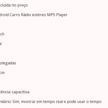
cluida no preço
droid Carro Rádio estéreo MP5 Player
nch
N
polegadas
 cm
tência: capacitiva
endário: Sim, mostrar em tempo real e pode usar o tempo