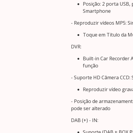
Posição: 2 porta USB, 
Smartphone
- Reproduzir vídeos MP5: S
Toque em Título da Mú
DVR:
Built-in Car Recorder
função
- Suporte HD Câmera CCD: 
Reproduzir vídeo grav
- Posição de armazenament
pode ser alterado
DAB (+) - IN:
Suporte (DAB + BOX