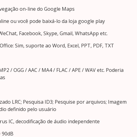
avegação on-line do Google Maps
nline ou você pode baixá-lo da loja google play
WeChat, Facebook, Skype, Gmail, WhatsApp etc.
 Office: Sim, suporte ao Word, Excel, PPT, PDF, TXT
2 / OGG / AAC / MA4 / FLAC / APE / WAV etc. Poderia
cas
izado LRC; Pesquisa ID3; Pesquise por arquivos; Imagem
dio definido pelo usuário
rrus IC, decodificação de áudio independente
= 90dB