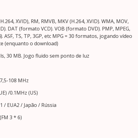
(H.264, XVID), RM, RMVB, MKV (H.264, XVID). WMA, MOV,
ID). DAT (formato VCD). VOB (formato DVD). PMP, MPEG,
). ASF, TS, TP, 3GP, etc MPG = 30 formatos, jogando vídeo
te (enquanto o download)
els, 30 MB. Jogo fluido sem ponto de luz
 87,5-108 MHz
UE) /0.1MHz (US)
 / EUA2 / Japão / Rússia
(FM 3 * 6)