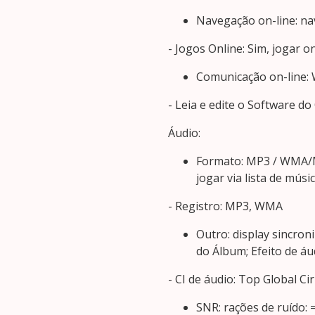
Navegação on-line: n
- Jogos Online: Sim, jogar o
Comunicação on-line: 
- Leia e edite o Software do
Áudio:
Formato: MP3 / WMA/MP
jogar via lista de músi
- Registro: MP3, WMA
Outro: display sincron
do Álbum; Efeito de áu
- CI de áudio: Top Global Ci
SNR: rações de ruído: 