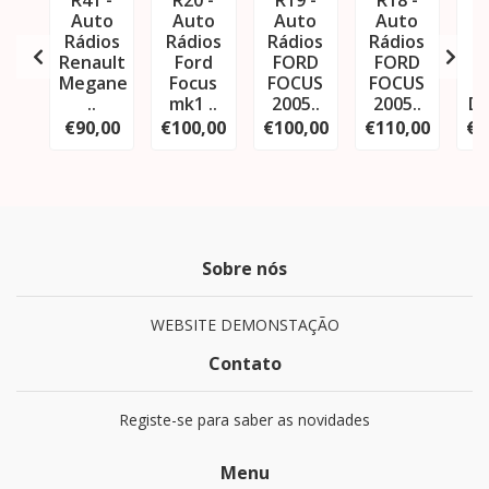
R41 -
R20 -
R19 -
R18 -
R
Auto
Auto
Auto
Auto
A
Rádios
Rádios
Rádios
Rádios
R
Renault
Ford
FORD
FORD
M
Megane
Focus
FOCUS
FOCUS
..
mk1 ..
2005..
2005..
De
€90,00
€100,00
€100,00
€110,00
€1
Sobre nós
WEBSITE DEMONSTAÇÃO
Contato
Registe-se para saber as novidades
Menu