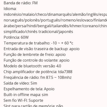
Banda de rádio: FM
Idioma:
indonésio/malaio/checo/dinamarquês/alemão/inglês/espan
norueguês/polonês/português/romeno/eslovaco/finlandê
árabe/persa/hindi/bengali/tailandês/khmer/coreano/chin
simplificado/chinês tradicional/japonês
Potência: 60W
Temperatura de trabalho: -10 ~ + 60 °c
Entrada de visão traseira de backup: apoio
Função de lembrete de freio: apoio
Função de controle do volante: apoio
Modelo de bluetooth: versão 4.0
Chip amplificador de potência: tda7388
Freqüência de rádio: fm 87.5 ~ 108mhz
Saída de vídeo: Sim
Espelhamento de tela: Apoio
Built-in offline mapa: sim
Sem fio WI-FI: Suporte
Slot para cartão de memória: não