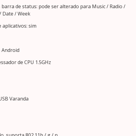
 barra de status: pode ser alterado para Music / Radio /
/ Date / Week
 aplicativos: sim
a Android
essador de CPU 1.5GHz
 USB Varanda
o, suporta 802.11b / g / n