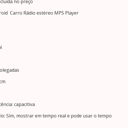
cluida no preço
roid Carro Rádio estéreo MP5 Player
N
polegadas
 cm
tência: capacitiva
ário: Sim, mostrar em tempo real e pode usar o tempo