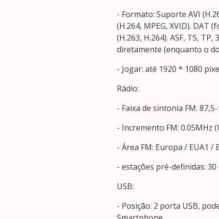
- Formato: Suporte AVI (H.
(H.264, MPEG, XVID). DAT 
(H.263, H.264). ASF, TS, TP,
diretamente (enquanto o d
- Jogar: até 1920 * 1080 pix
Rádio:
- Faixa de sintonia FM: 87,
- Incremento FM: 0.05MHz (
- Área FM: Europa / EUA1 / 
- estações pré-definidas: 30 
USB:
- Posição: 2 porta USB, pod
Smartphone