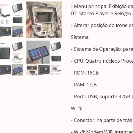
- Menu principal Exibição da
BT-Stereo Player e Relógio 
- Alterar posição do ícone de
Sistema:
- Sistema de Operação: par
- CPU: Quatro núcleos Proc
- ROM: 16GB
- RAM: 1 GB
- Porta USB, suporte 32GB
Wi-fi:
- Conector: na parte de trás
- Wi-fi: Modem WiFi integrad