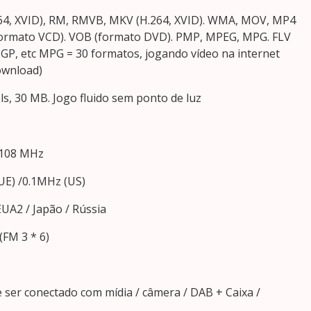
264, XVID), RM, RMVB, MKV (H.264, XVID). WMA, MOV, MP4
(formato VCD). VOB (formato DVD). PMP, MPEG, MPG. FLV
 3GP, etc MPG = 30 formatos, jogando vídeo na internet
ownload)
els, 30 MB. Jogo fluido sem ponto de luz
5-108 MHz
UE) /0.1MHz (US)
EUA2 / Japão / Rússia
(FM 3 * 6)
e ser conectado com mídia / câmera / DAB + Caixa /