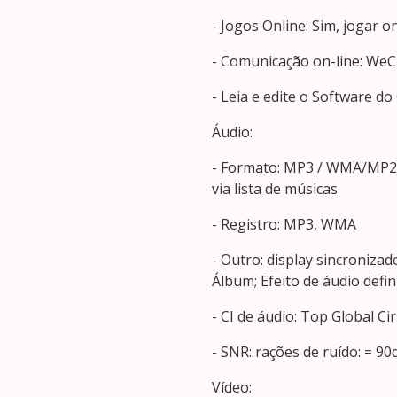
- Jogos Online: Sim, jogar o
- Comunicação on-line: WeC
- Leia e edite o Software do
Áudio:
- Formato: MP3 / WMA/MP2 /
via lista de músicas
- Registro: MP3, WMA
- Outro: display sincroniza
Álbum; Efeito de áudio defi
- CI de áudio: Top Global Ci
- SNR: rações de ruído: = 90
Vídeo: