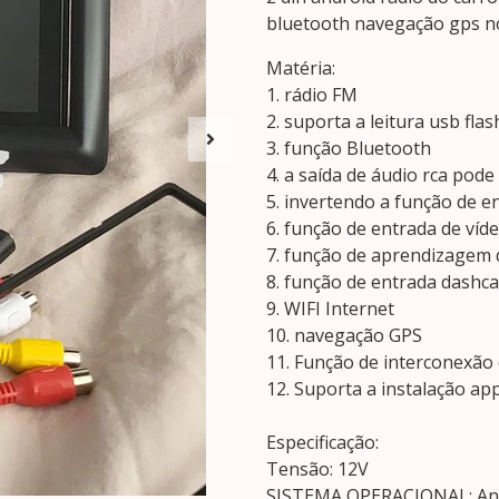
bluetooth navegação gps n
Matéria:
1. rádio FM
2. suporta a leitura usb fla
3. função Bluetooth
4. a saída de áudio rca pod
5. invertendo a função de en
6. função de entrada de víd
7. função de aprendizagem d
8. função de entrada dashc
9. WIFI Internet
10. navegação GPS
11. Função de interconexão 
12. Suporta a instalação ap
Especificação:
Tensão: 12V
SISTEMA OPERACIONAL: An