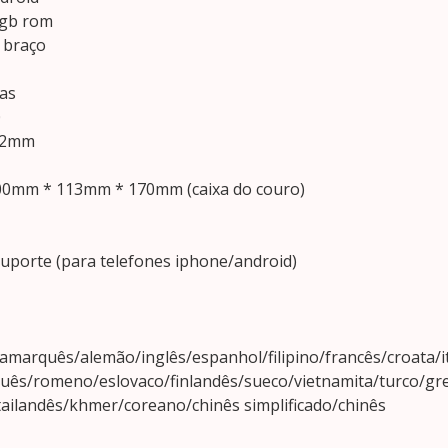
6gb rom
 braço
as
0
102mm
200mm * 113mm * 170mm (caixa do couro)
suporte (para telefones iphone/android)
amarquês/alemão/inglês/espanhol/filipino/francês/croata/
ês/romeno/eslovaco/finlandês/sueco/vietnamita/turco/gr
tailandês/khmer/coreano/chinês simplificado/chinês