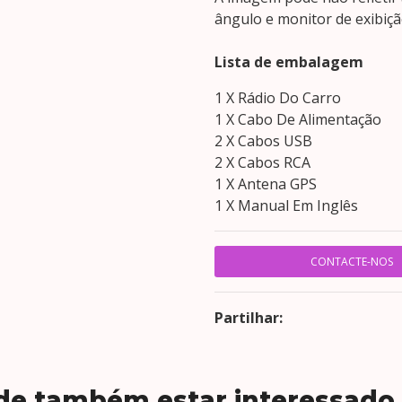
ângulo e monitor de exibiçã
Lista de embalagem
1 X Rádio Do Carro
1 X Cabo De Alimentação
2 X Cabos USB
2 X Cabos RCA
1 X Antena GPS
1 X Manual Em Inglês
CONTACTE-NOS
Partilhar:
de também estar interessado