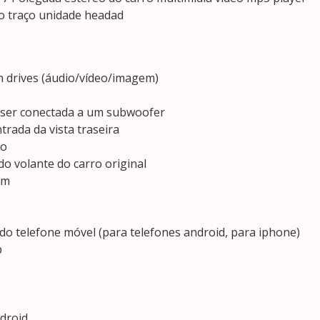
o traço unidade headad
sh drives (áudio/vídeo/imagem)
e ser conectada a um subwoofer
trada da vista traseira
eo
o volante do carro original
am
do telefone móvel (para telefones android, para iphone)
p
droid