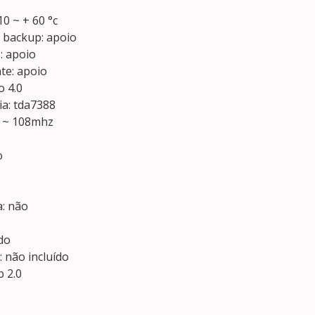
0 ~ + 60 °c
e backup: apoio
: apoio
te: apoio
o 4.0
ia: tda7388
5 ~ 108mhz
o
a: não
do
 não incluído
b 2.0