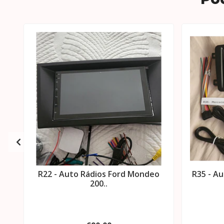
R22 - Auto Rádios Ford Mondeo
R35 - A
200..