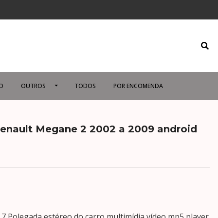
O
OUTROS
TODOS
POR ENCOMENDA
Renault Megane 2 2002 a 2009 android
o 7 Polegada estéreo do carro multimídia vídeo mp5 player