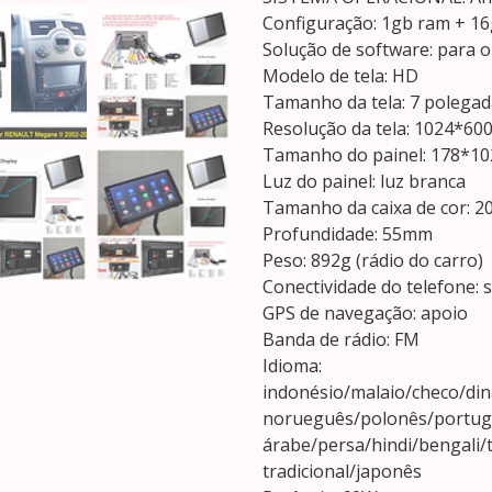
Configuração: 1gb ram + 1
Solução de software: para o
Modelo de tela: HD
Tamanho da tela: 7 polegad
Resolução da tela: 1024*60
Tamanho do painel: 178*
Luz do painel: luz branca
Tamanho da caixa de cor: 
Profundidade: 55mm
Peso: 892g (rádio do carro)
Conectividade do telefone: 
GPS de navegação: apoio
Banda de rádio: FM
Idioma:
indonésio/malaio/checo/din
norueguês/polonês/portugu
árabe/persa/hindi/bengali/
tradicional/japonês