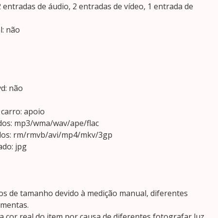
 2 entradas de áudio, 2 entradas de vídeo, 1 entrada de
l: não
d: não
 carro: apoio
dos: mp3/wma/wav/ape/flac
dos: rm/rmvb/avi/mp4/mkv/3gp
do: jpg
os de tamanho devido à medição manual, diferentes
amentas.
 cor real do item por causa de diferentes fotografar luz,