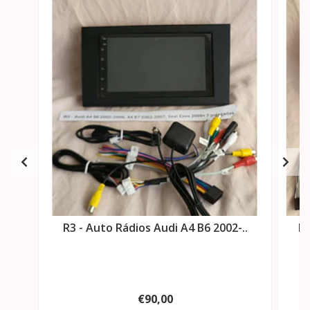
R3 - Auto Rádios Audi A4 B6 2002-..
R3
€90,00