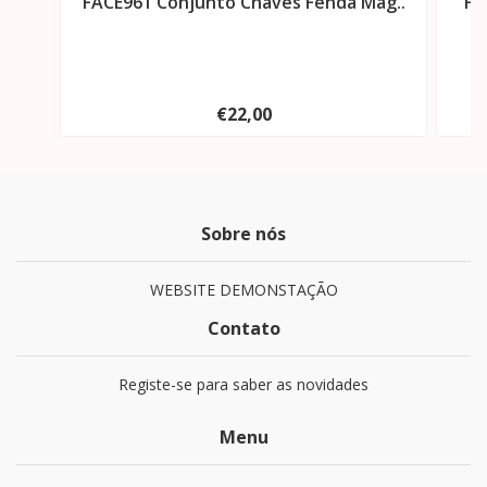
FACE961 Conjunto Chaves Fenda Mag..
FA
€22,00
Sobre nós
WEBSITE DEMONSTAÇÃO
Contato
Registe-se para saber as novidades
Menu