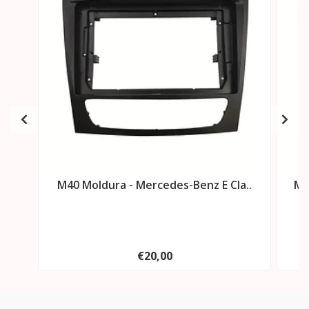
M40 Moldura - Mercedes-Benz E Cla..
M4
€20,00